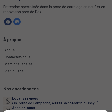
Entreprise spécialisée dans la pose de carrelage en neuf et en
rénovation près de Dax
À propos
Accueil
Contactez-nous
Mentions légales
Plan du site
Nos coordonnées
Localisez-nous
686 route de Campagne,
40090
Saint-Martin-d'Oney
Appelez-nous