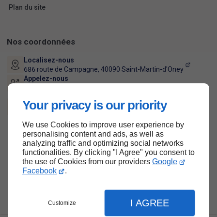
Plan du site
Nos coordonnées
Localisez-nous
686 route de Campagne,
40090
Saint-Martin-d'Oney
Appelez-nous
09 74 56 41 35
Lun - Ven :
Your privacy is our priority
08h - 20h
Sam - Dim :
Fermé
We use Cookies to improve user experience by
personalising content and ads, as well as
analyzing traffic and optimizing social networks
Haut de page
functionalities. By clicking "I Agree" you consent to
the use of Cookies from our providers
Google
Facebook
.
I AGREE
Customize