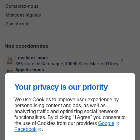
Contactez-nous
Mentions légales
Plan du site
Nos coordonnées
Localisez-nous
686 route de Campagne,
40090
Saint-Martin-d'Oney
Appelez-nous
09 74 56 41 35
Lun - Ven :
Your privacy is our priority
08h - 20h
Sam - Dim :
Fermé
We use Cookies to improve user experience by
personalising content and ads, as well as
analyzing traffic and optimizing social networks
Haut de page
functionalities. By clicking "I Agree" you consent to
the use of Cookies from our providers
Google
Facebook
.