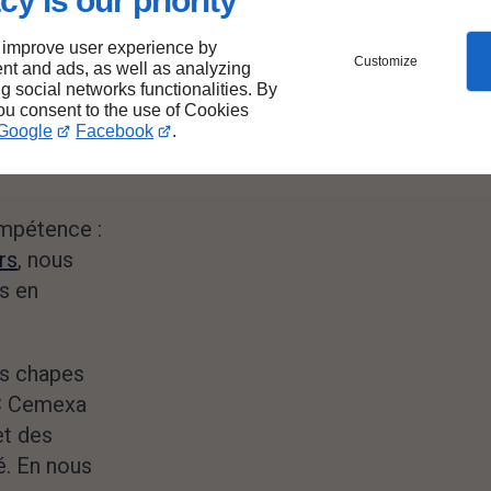
cy is our priority
ge à
 improve user experience by
Customize
nt and ads, as well as analyzing
ng social networks functionalities. By
you consent to the use of Cookies
Google
Facebook
.
ompétence :
rs
, nous
s en
les chapes
C Cemexa
et des
é. En nous