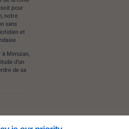
soit pour
, notre
ion sans
uotidien et
ndaise.
r à Mimizan,
titude d'un
erdre de sa