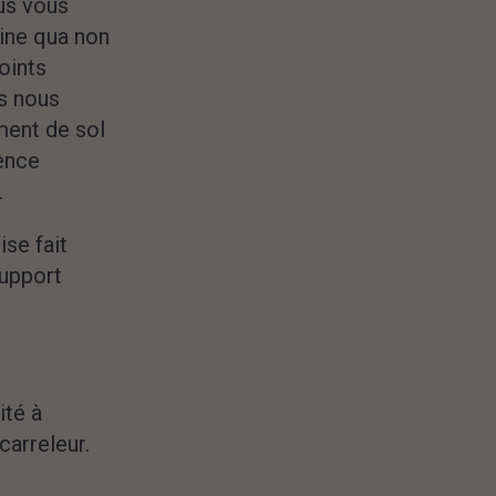
ous vous
sine qua non
oints
s nous
ment de sol
rence
.
se fait
support
ité à
carreleur.