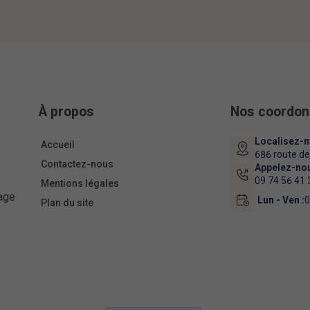
À propos
Nos coordo
Localisez-
Accueil
686 route d
Contactez-nous
Appelez-no
09 74 56 41 
Mentions légales
lage
Lun - Ven :
0
Plan du site