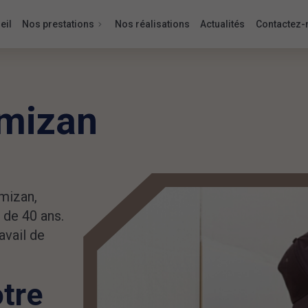
eil
Nos prestations
Nos réalisations
Actualités
Contactez-
imizan
imizan,
 de 40 ans.
avail de
otre