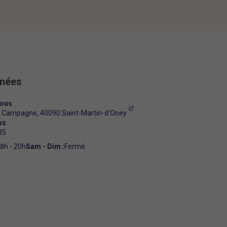
nnées
nous
e Campagne,
40090
Saint-Martin-d'Oney
us
35
8h - 20h
Sam - Dim :
Fermé