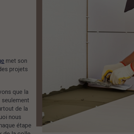
ge
met son
des projets
vons que la
s seulement
urtout de la
uoi nous
chaque étape
x de la colle