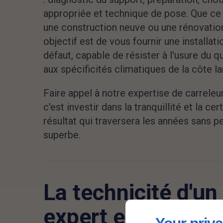
appropriée et technique de pose. Que ce 
une construction neuve ou une rénovation
objectif est de vous fournir une installat
défaut, capable de résister à l'usure du q
aux spécificités climatiques de la côte la
Faire appel à notre expertise de carreleu
c'est investir dans la tranquillité et la cer
résultat qui traversera les années sans p
superbe.
La technicité d'un
expert en chape