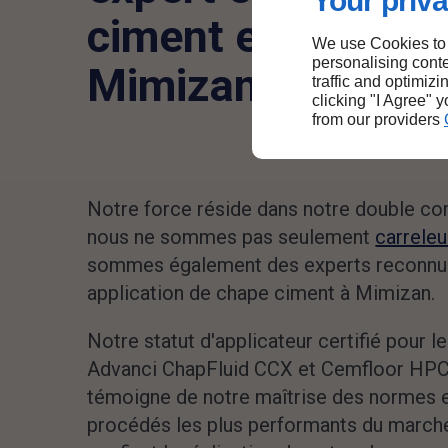
Your priva
ciment et carrela
We use Cookies to
personalising conte
Mimizan
traffic and optimizi
clicking "I Agree" 
from our providers
Notre force réside dans notre double c
nous ne sommes pas seulement
carreleu
sommes également des experts reconnu
application de chape ciment à Mimizan.
Notre statut d'applicateur certifié pour 
Advanci ChapFluid CCX et Cemfloor HP
témoigne de notre maîtrise des normes 
procédés les plus performants du march