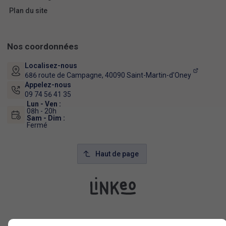
Plan du site
Nos coordonnées
Localisez-nous
686 route de Campagne,
40090
Saint-Martin-d'Oney
Appelez-nous
09 74 56 41 35
Lun - Ven :
08h - 20h
Sam - Dim :
Fermé
Haut de page